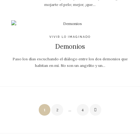
mojarte el pelo; mejor, ¡que…
VIVIR LO IMAGINADO
Demonios
Paso los días escuchando el diálogo entre los dos demonios que
habitan en mí. No son un angelito y un…
1
2
…
4
N
a
v