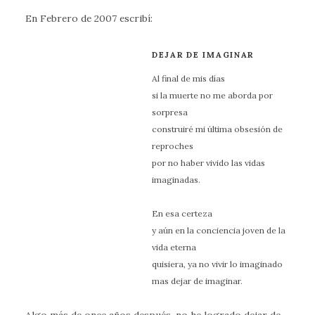
En Febrero de 2007 escribí:
DEJAR DE IMAGINAR
Al final de mis días
si la muerte no me aborda por
sorpresa
construiré mi última obsesión de
reproches
por no haber vivido las vidas
imaginadas.
En esa certeza
y aún en la conciencia joven de la
vida eterna
quisiera, ya no vivir lo imaginado
mas dejar de imaginar.
Algo más de once años después, no he logrado dejar de